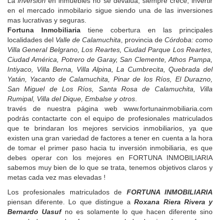
La
inversión
en inmuebles no se devalúa, siempre crece, invertir
en el mercado inmobilario sigue siendo una de las inversiones
mas lucrativas y seguras.
Fortuna Inmobiliaria
tiene cobertura en las principales
localidades del
Valle de Calamuchita
, provincia de
Córdoba: como
Villa General Belgrano, Los Reartes, Ciudad Parque Los Reartes,
Ciudad América, Potrero de Garay, San Clemente, Athos Pampa,
Intiyaco, Villa Berna, Villa Alpina, La Cumbrecita, Quebrada del
Yatán, Yacanto de Calamuchita, Pinar de los Ríos, El Durazno,
San Miguel de Los Ríos, Santa Rosa de Calamuchita, Villa
Rumipal, Villa del Dique, Embalse y otros
.
través de nuestra página web www.fortunainmobiliaria.com
podrás contactarte con el equipo de profesionales matriculados
que te brindaran los mejores servicios inmobiliarios, ya que
existen una gran variedad de factores a tener en cuenta a la hora
de tomar el primer paso hacia tu inversión inmobiliaria, es que
debes operar con los mejores en FORTUNA INMOBILIARIA
sabemos muy bien de lo que se trata, tenemos objetivos claros y
metas cada vez mas elevadas !
Los profesionales matriculados de
FORTUNA INMOBILIARIA
piensan diferente. Lo que distingue a
Roxana Riera Rivera y
Bernardo Uasuf
no es solamente lo que hacen diferente sino