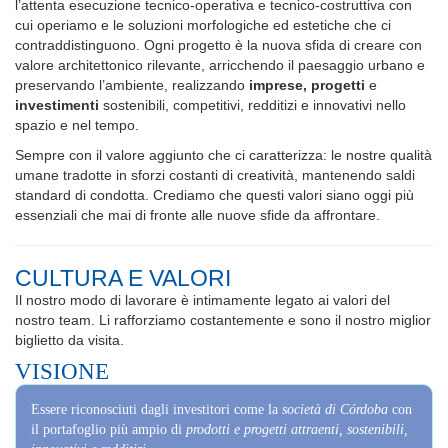
cui operiamo e le soluzioni morfologiche ed estetiche che ci
contraddistinguono. Ogni progetto è la nuova sfida di creare con
valore architettonico rilevante, arricchendo il paesaggio urbano e
preservando l’ambiente, realizzando
imprese, progetti
e
investimenti
sostenibili, competitivi, redditizi e innovativi nello
spazio e nel tempo.
Sempre con il valore aggiunto che ci caratterizza: le nostre qualità
umane tradotte in sforzi costanti di creatività, mantenendo saldi
standard di condotta. Crediamo che questi valori siano oggi più
essenziali che mai di fronte alle nuove sfide da affrontare.
CULTURA E VALORI
Il nostro modo di lavorare è intimamente legato ai valori del
nostro team. Li rafforziamo costantemente e sono il nostro miglior
biglietto da visita.
VISIONE
Essere riconosciuti dagli investitori come la
società di Córdoba
con
il portafoglio più ampio di
prodotti e progetti attraenti, sostenibili,
innovativi e redditizi.