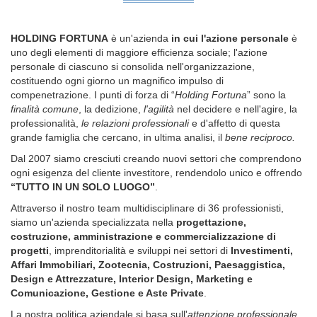
HOLDING FORTUNA
è un'azienda
in cui l'azione personale
è
uno degli elementi di maggiore efficienza sociale; l'azione
personale di ciascuno si consolida nell'organizzazione,
costituendo ogni giorno un magnifico impulso di
compenetrazione. I punti di forza di “
Holding Fortuna
” sono la
finalità comune
, la dedizione,
l'agilità
nel decidere e nell'agire, la
professionalità,
le relazioni professionali
e d'affetto di questa
grande famiglia che cercano, in ultima analisi, il
bene reciproco.
Dal 2007 siamo cresciuti creando nuovi settori che comprendono
ogni esigenza del cliente investitore, rendendolo unico e offrendo
“TUTTO IN UN SOLO LUOGO”
.
Attraverso il nostro team multidisciplinare di 36 professionisti,
siamo un'azienda specializzata nella
progettazione,
costruzione, amministrazione e commercializzazione di
progetti
, imprenditorialità e sviluppi nei settori di
Investimenti,
Affari Immobiliari, Zootecnia, Costruzioni, Paesaggistica,
Design e Attrezzature, Interior Design, Marketing e
Comunicazione, Gestione e Aste Private
.
La nostra politica aziendale si basa sull'
attenzione professionale